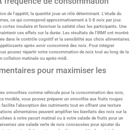
t fréquence de consommation
tion de l'appétit, la quantité joue un rôle déterminant. L'étude du
mes, ce qui correspond approximativement à 5-8 noix par jour.
e cortex insulaire et favoriser la satiété chez les participants. Une
tenir ces effets sur la durée. Les résultats de l'IRMf ont montré
e dans le contrôle cognitif et la sensibilité aux choix alimentaires
s appétissants après avoir consommé des noix. Pour intégrer
vous pouvez répartir votre consommation de noix tout au long de la
en collation matinale ou après-midi.
imentaires pour maximiser les
é des smoothies comme véhicule pour la consommation des noix,
 ce modèle, vous pouvez préparer un smoothie aux fruits rouges
acilite l'absorption des nutriments tout en offrant une texture
ions alimentaires peuvent amplifier les bienfaits des noix sur la
achées à votre yaourt matinal ou à votre salade de fruits pour un
r, parsemez une salade verte de noix concassées pour ajouter du