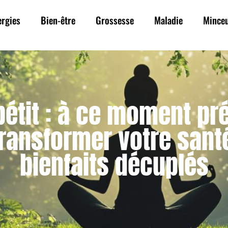
ergies
Bien-être
Grossesse
Maladie
Mince
pétit : à ce moment p
transformer votre sant
bienfaits décuplés