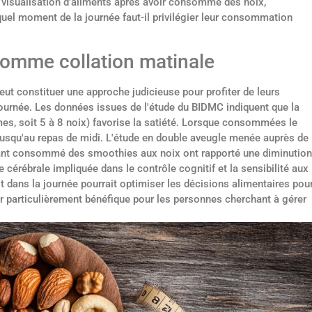
la visualisation d'aliments après avoir consommé des noix,
 quel moment de la journée faut-il privilégier leur consommation
omme collation matinale
eut constituer une approche judicieuse pour profiter de leurs
 journée. Les données issues de l'étude du BIDMC indiquent que la
s, soit 5 à 8 noix) favorise la satiété. Lorsque consommées le
s jusqu'au repas de midi. L'étude en double aveugle menée auprès de
ayant consommé des smoothies aux noix ont rapporté une diminution
ne cérébrale impliquée dans le contrôle cognitif et la sensibilité aux
t dans la journée pourrait optimiser les décisions alimentaires pou
rer particulièrement bénéfique pour les personnes cherchant à gérer