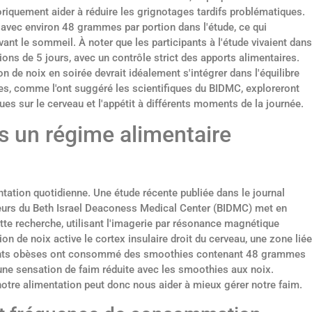
héoriquement aider à réduire les grignotages tardifs problématiques.
avec environ 48 grammes par portion dans l'étude, ce qui
ant le sommeil. À noter que les participants à l'étude vivaient dans
ns de 5 jours, avec un contrôle strict des apports alimentaires.
de noix en soirée devrait idéalement s'intégrer dans l'équilibre
res, comme l'ont suggéré les scientifiques du BIDMC, exploreront
ques sur le cerveau et l'appétit à différents moments de la journée.
ns un régime alimentaire
entation quotidienne. Une étude récente publiée dans le journal
eurs du Beth Israel Deaconess Medical Center (BIDMC) met en
Cette recherche, utilisant l'imagerie par résonance magnétique
n de noix active le cortex insulaire droit du cerveau, une zone liée
icipants obèses ont consommé des smoothies contenant 48 grammes
une sensation de faim réduite avec les smoothies aux noix.
 notre alimentation peut donc nous aider à mieux gérer notre faim.