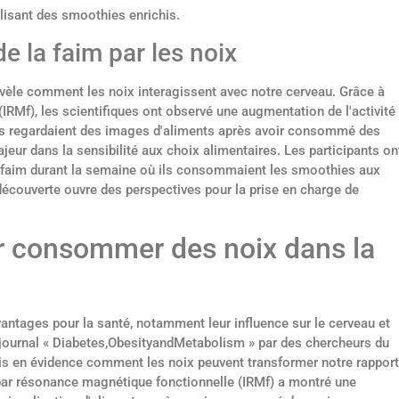
lisant des smoothies enrichis.
 la faim par les noix
évèle comment les noix interagissent avec notre cerveau. Grâce à
IRMf), les scientifiques ont observé une augmentation de l'activité
ants regardaient des images d'aliments après avoir consommé des
ajeur dans la sensibilité aux choix alimentaires. Les participants on
de faim durant la semaine où ils consommaient les smoothies aux
découverte ouvre des perspectives pour la prise en charge de
 consommer des noix dans la
tages pour la santé, notamment leur influence sur le cerveau et
le journal « Diabetes,ObesityandMetabolism » par des chercheurs du
s en évidence comment les noix peuvent transformer notre rapport
ie par résonance magnétique fonctionnelle (IRMf) a montré une