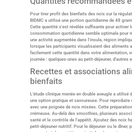
Quantités recommandées e
Pour tirer profit des bienfaits des noix sur la régula
BIDMC a utilisé une portion quotidienne de 48 gram
Cette quantité s'est révélée suffisante pour activer l
consommation quotidienne semble optimale pour main
une activité augmentée dans l'insula, région impliqué
lorsque les participants visualisaient des aliment
facilement cette quantité dans votre alimentation, 
journée : quelques-unes au petit-déjeuner, d'autres 
Recettes et associations al
bienfaits
L'étude clinique menée en double aveugle a utilis
une option pratique et savoureuse. Pour reproduire
avec une poignée de noix mixées. Cette préparation f
crémeuse. Au-delà des smoothies, plusieurs associat
santé et le contrôle de l'appétit. Ajoutez des noix h
petit-déjeuner nutritif. Pour le déjeuner ou le dîne